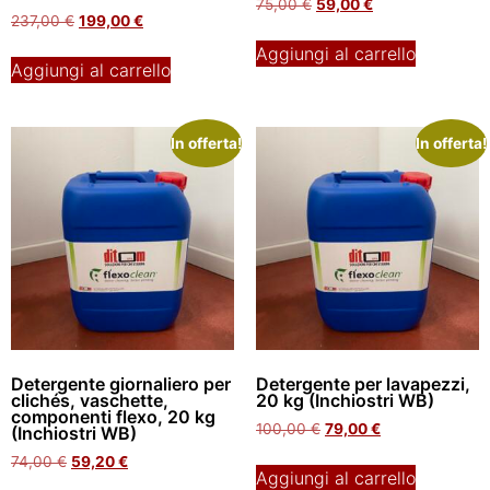
75,00
€
59,00
€
237,00
€
199,00
€
Aggiungi al carrello
Aggiungi al carrello
In offerta!
In offerta!
Detergente giornaliero per
Detergente per lavapezzi,
clichés, vaschette,
20 kg (Inchiostri WB)
componenti flexo, 20 kg
100,00
€
79,00
€
(Inchiostri WB)
74,00
€
59,20
€
Aggiungi al carrello