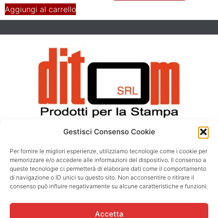
Aggiungi al carrello
Gestisci Consenso Cookie
DITOM SRL
Via Tonale 18
Per fornire le migliori esperienze, utilizziamo tecnologie come i cookie per
memorizzare e/o accedere alle informazioni del dispositivo. Il consenso a
20021 Baranzate, Milano
queste tecnologie ci permetterà di elaborare dati come il comportamento
Tel. +39 02 38203318
di navigazione o ID unici su questo sito. Non acconsentire o ritirare il
Fax. +39 02 38203319
consenso può influire negativamente su alcune caratteristiche e funzioni.
@ info@ditom.it
Accetta